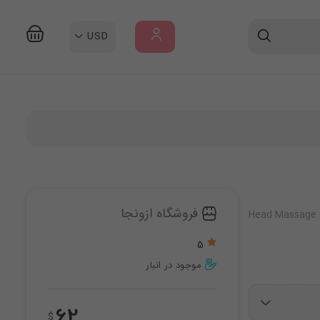
USD
ورود
/
ثبت
نام
فروشگاه ازونجا
Head Massage
5
موجود در انبار
62
$