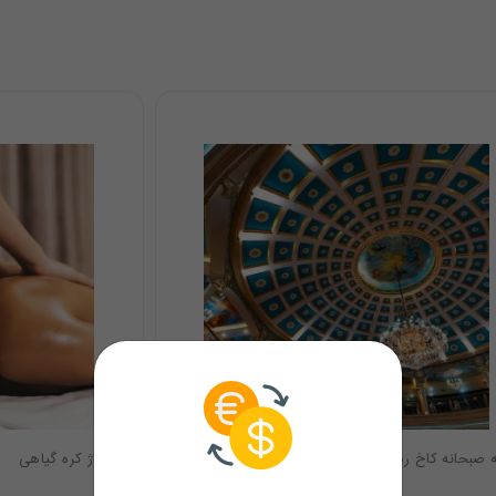
ه صبحانه کاخ رستوران لیدوما
ماساژ کره گیاهی