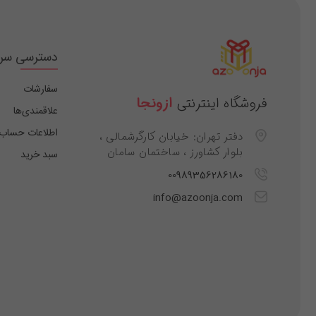
دسترسی سر
سفارشات
فروشگاه اینترنتی
ازونجا
علاقمندی‌ها
اطلاعات حساب
دفتر تهران: خیابان کارگرشمالی ،
بلوار کشاورز ، ساختمان سامان
سبد خرید
00989356286180
info@azoonja.com