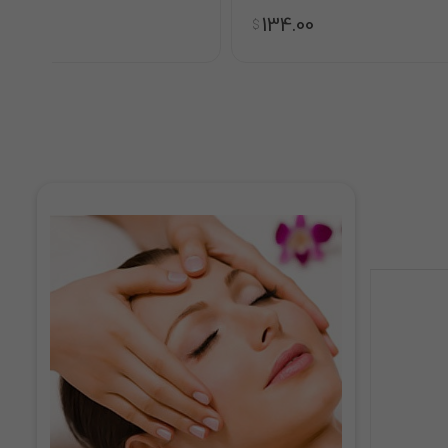
134.00
$