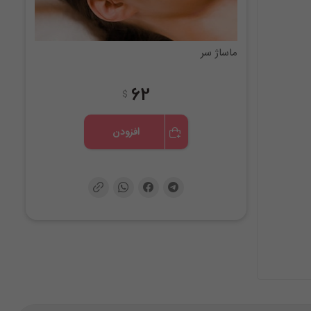
ماساژ سر
62
$
افزودن