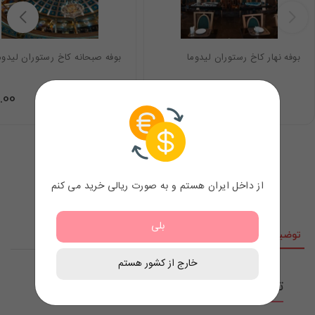
بوفه نهار کاخ رستوران لیدوما
بوفه صبحانه کاخ رستوران لیدوم
.00
44.00
$
از داخل ایران هستم و به صورت ریالی خرید می کنم
بلی
توضیحات
نقد و نظرات
خارج از کشور هستم
توضیحات محصول