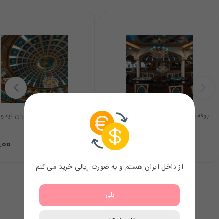
بوفه نهار کاخ رستوران لیدوما
بوفه صبحانه کاخ رستوران لیدوم
.00
44.00
$
از داخل ایران هستم و به صورت ریالی خرید می کنم
بلی