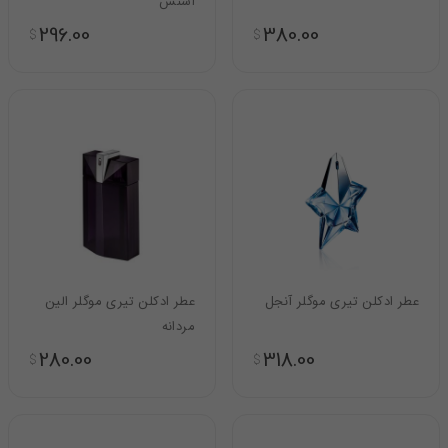
اسنس
296.00
380.00
$
$
عطر ادکلن تیری موگلر آنجل
عطر ادکلن تیری موگلر الین
مردانه
280.00
318.00
$
$