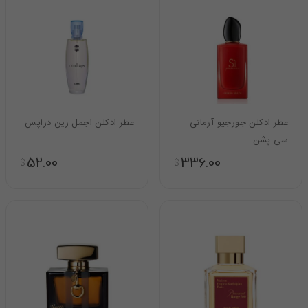
عطر ادکلن جورجیو آرمانی
عطر ادکلن اجمل رین دراپس
سی پشن
52.00
336.00
$
$