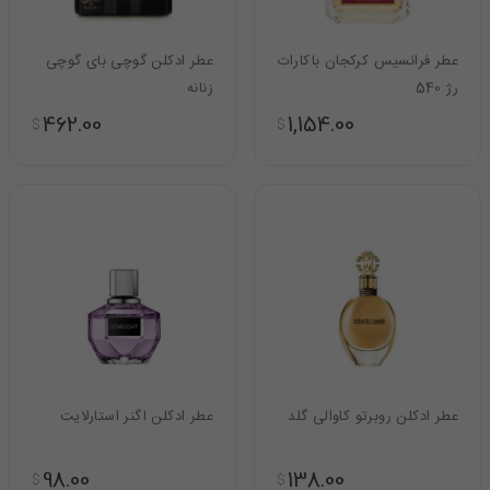
عطر فرانسیس کرکجان باکارات
عطر ادکلن گوچی بای گوچی
رژ 540
زنانه
462.00
1,154.00
$
$
عطر ادکلن روبرتو کاوالی گلد
عطر ادکلن اگنر استارلایت
98.00
138.00
$
$