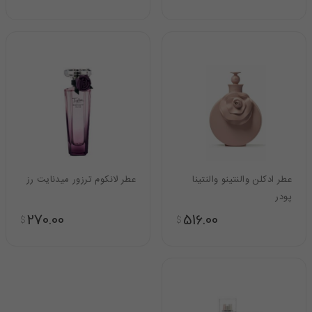
عطر ادکلن والنتینو والنتینا
عطر لانکوم ترزور میدنایت رز
پودر
270.00
516.00
$
$