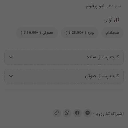
ادو پرفیوم
نوع عطر
گل آرایی
هیچکدام
ویژه ( +28.00 $ )
معمولی ( +16.00 $ )
کارت پستال ساده
کارت پستال صوتی
اشتراک گذاری با :