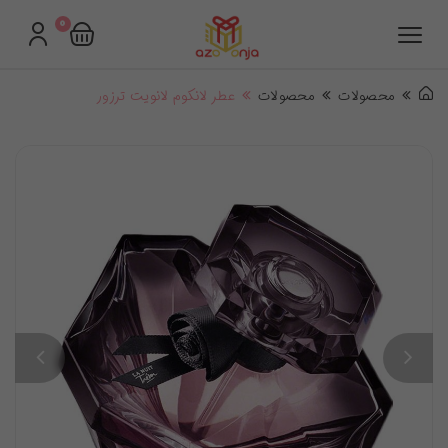
0
محصولات
محصولات
عطر لانکوم لانویت ترزور