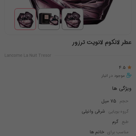
عطر لانکوم لانویت ترزور
Lancome La Nuit Tresor
4.5
موجود در انبار
ویژگی ها
75 میل
حجم
شرقی وانیلی
گروه بویایی
گرم
طبع
خانم ها
مناسب برای