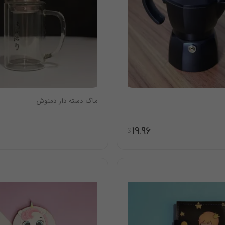
ماگ دسته دار دمنوش
19.96
$