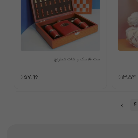
ست فلاسک و شات شطرنج
57.96
13.54
$
$
4