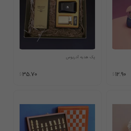
پک هدیه آدریوس
35.70
12.90
$
$