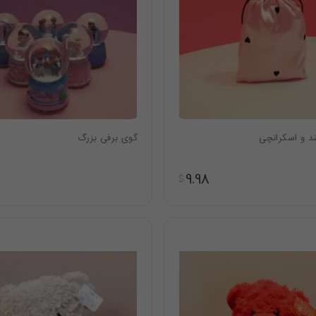
 و اسکرانچی
گوی برفی بزرگ
9.98
$