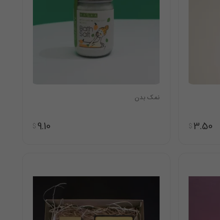
نمک بدن
9.10
3.50
$
$