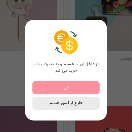
وچولو
آیینه یونیکورن
از داخل ایران هستم و به صورت ریالی
خرید می کنم
13.96
$
بلی
خارج از کشور هستم