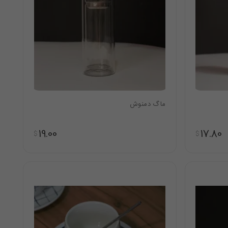
ماگ دمنوش
19.00
17.80
$
$