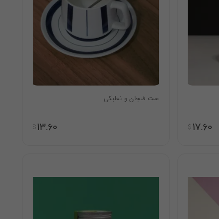
ست فنجان و نعلبکی
13.60
17.60
$
$