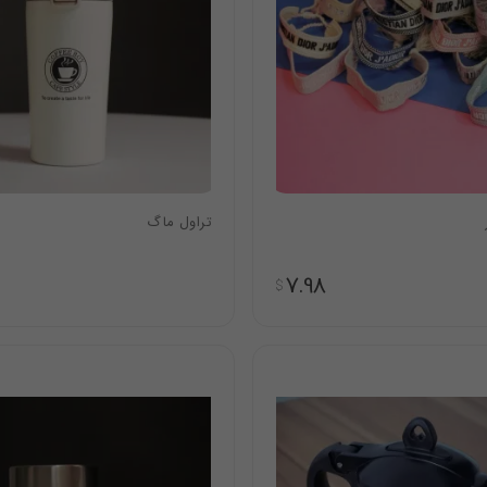
تراول ماگ
7.98
$