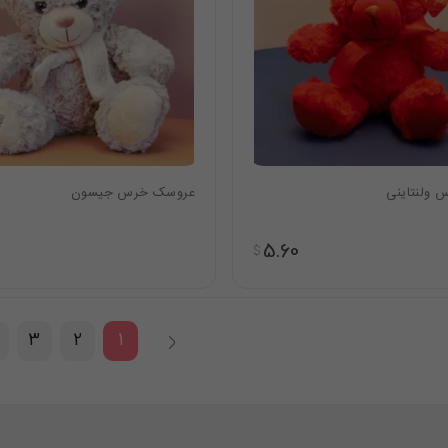
ولنتاینی
عروسک خرس جیسون
5.60
$
3
2
1