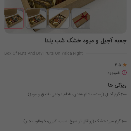
جعبه آجیل و میوه خشک شب یلدا
Box Of Nuts And Dry Fruits On Yalda Night
4.5
ناموجود
ویژگی ها
200 گرم آجیل (پسته، بادام هندی، بادام درختی، فندق و مویز)
100 گرم میوه خشک (پرتقال تو سرخ، سیب، کیوی، خرمالو، انجیر)