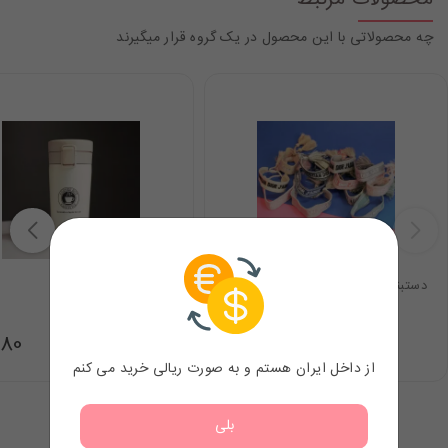
چه محصولاتی با این محصول در یک گروه قرار میگیرند
دستبند دیور
تراول ماگ
.80
7.98
$
از داخل ایران هستم و به صورت ریالی خرید می کنم
بلی