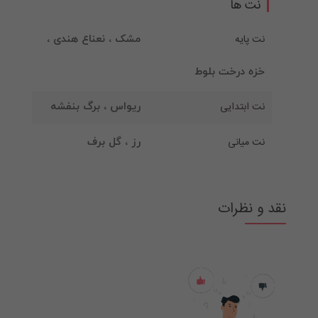
نت ها
نت پایه
مشک ، نعناع هندی ،
خزه درخت بلوط
نت ابتدایی
ریواس ، برگ بنفشه
نت میانی
رز ، گل برف
نقد و نظرات