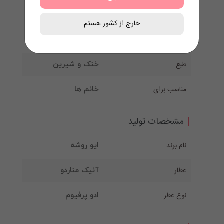
مشخصات رایحه
خارج از کشور هستم
گروه بویایی
چایپر گلی
طبع
خنک و شیرین
مناسب برای
خانم ها
مشخصات تولید
نام برند
ایو روشه
عطار
آنیک مناردو
نوع عطر
ادو پرفیوم