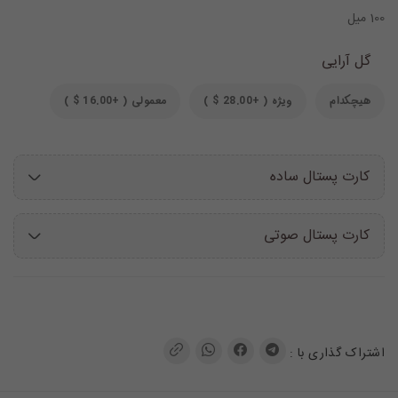
100 میل
گل آرایی
هیچکدام
ویژه ( +28.00 $ )
معمولی ( +16.00 $ )
کارت پستال ساده
کارت پستال صوتی
اشتراک گذاری با :