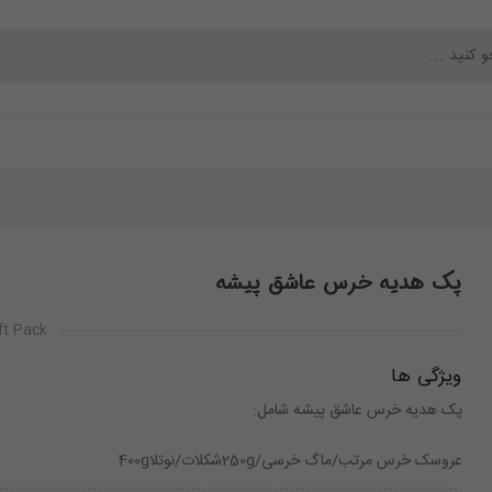
محصولات
بلاگ
تماس با ما
درباره ما
پک هدیه خرس عاشق پیشه
ft Pack
ویژگی ها
پک هدیه خرس عاشق پیشه شامل:
عروسک خرس مرتب/ماگ خرسی/250gشکلات/نوتلا400g