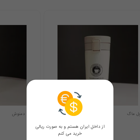
ول ماگ
ماگ دمنوش
از داخل ایران هستم و به صورت ریالی
17.80
$
خرید می کنم