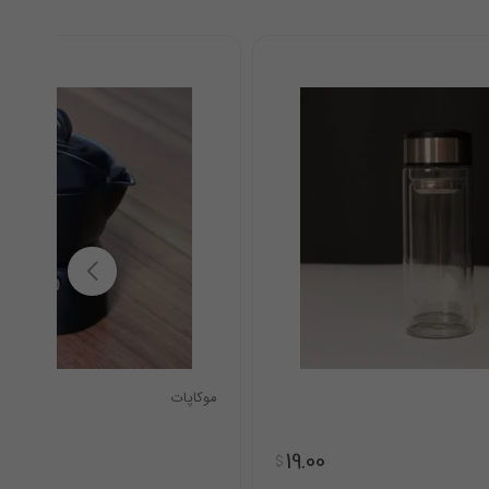
موکاپات
19.00
$