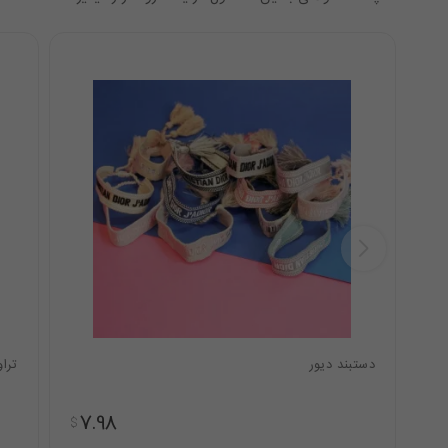
دستبند دیور
ترا
7.98
$