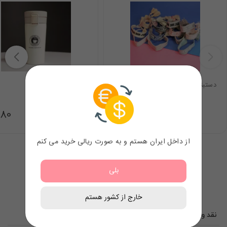
دستبند دیور
تراول ماگ
.80
7.98
$
از داخل ایران هستم و به صورت ریالی خرید می کنم
بلی
خارج از کشور هستم
نقد و نظرات