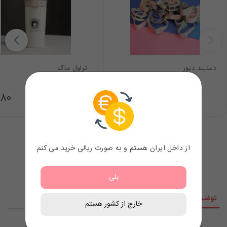
دستبند دیور
تراول ماگ
.80
7.98
$
از داخل ایران هستم و به صورت ریالی خرید می کنم
بلی
توضیحات
نقد و نظرات
خارج از کشور هستم