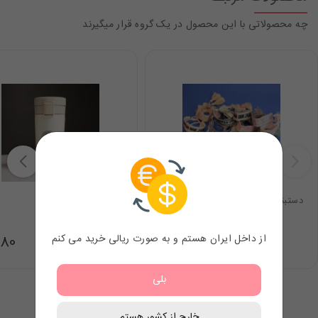
چه محصولاتی با این محصول در یک گروه قرار میگیرند
دستبند دیور
تراول ماگ
از داخل ایران هستم و به صورت ریالی خرید می کنم
.80
7.98
$
بلی
خارج از کشور هستم