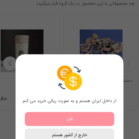
چه محصولاتی با این محصول در یک گروه قرار میگیرند
دستبند دیور
تراول ماگ
.80
7.98
$
از داخل ایران هستم و به صورت ریالی خرید می کنم
بلی
خارج از کشور هستم