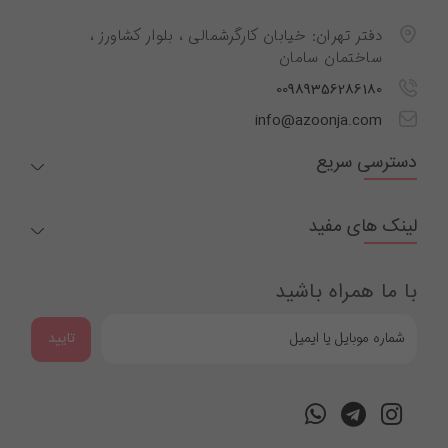
دفتر تهران: خیابان کارگرشمالی ، بلوار کشاورز ،
ساختمان سامان
00989356286180
info@azoonja.com
دسترسی سریع
لینک های مفید
با ما همراه باشید
تایید