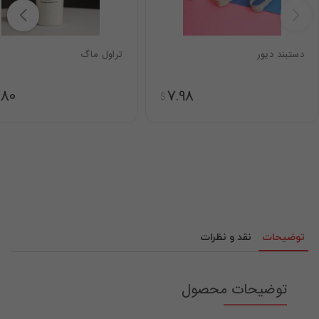
دستبند دیور
تراول ماگ
.80
7.98
$
توضیحات
نقد و نظرات
توضیحات محصول