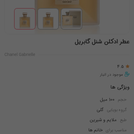
عطر ادکلن شنل گابریل
Chanel Gabrielle
4.5
موجود در انبار
ویژگی ها
100 میل
حجم
گلی
گروه بویایی
ملایم و شیرین
طبع
خانم ها
مناسب برای