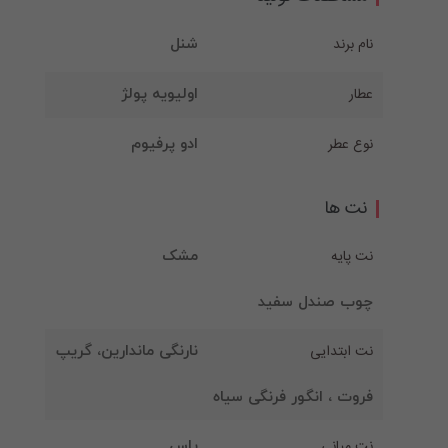
نام برند
شنل
عطار
اولیویه پولژ
نوع عطر
ادو پرفیوم
نت ها
نت پایه
مشک
چوب صندل سفید
نت ابتدایی
نارنگی ماندارین، گریپ
فروت ، انگور فرنگی سیاه
نت میانی
یاس