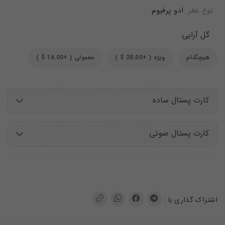
ادو پرفیوم
نوع عطر
گل آرایی
هیچکدام
ویژه ( +28.00 $ )
معمولی ( +16.00 $ )
کارت پستال ساده
کارت پستال صوتی
اشتراک گذاری با :