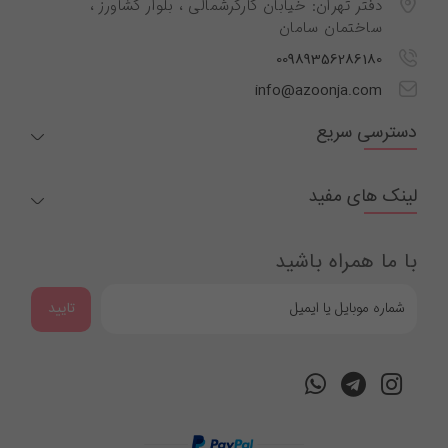
دفتر تهران: خیابان کارگرشمالی ، بلوار کشاورز ،
ساختمان سامان
00989356286180
info@azoonja.com
دسترسی سریع
لینک های مفید
با ما همراه باشید
تایید