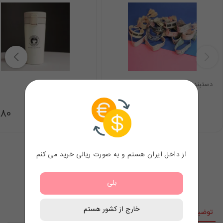
دستبند دیور
تراول ماگ
.80
7.98
$
از داخل ایران هستم و به صورت ریالی خرید می کنم
بلی
خارج از کشور هستم
توضیحات
نقد و نظرات