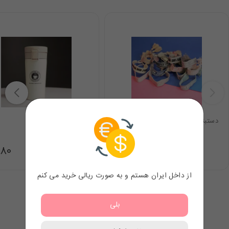
دستبند دیور
تراول ماگ
.80
7.98
$
از داخل ایران هستم و به صورت ریالی خرید می کنم
بلی