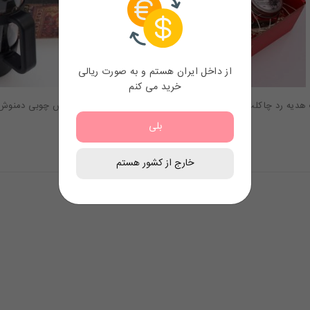
از داخل ایران هستم و به صورت ریالی
خرید می کنم
هدیه رد چاکلت
باکس چوبی دمنوش
بلی
53.60
$
خارج از کشور هستم