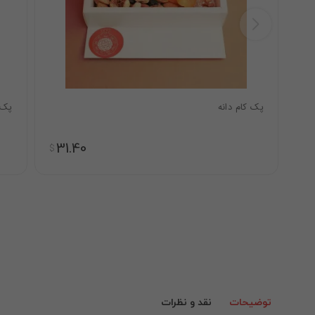
پک کام دانه
پک 
31.40
$
توضیحات
نقد و نظرات