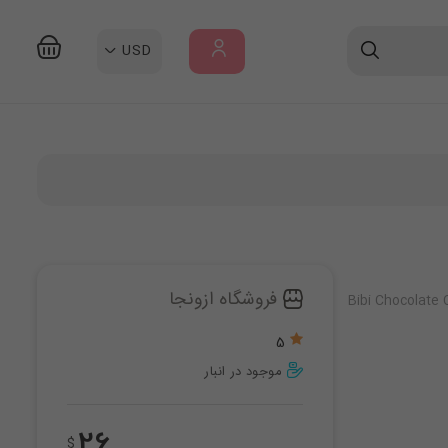
USD
ورود
/
ثبت
نام
فروشگاه ازونجا
Bibi Chocolate
5
موجود در انبار
26
$