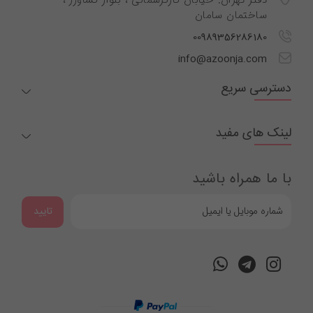
دفتر تهران: خیابان کارگرشمالی ، بلوار کشاورز ،
ساختمان سامان
00989356286180
info@azoonja.com
دسترسی سریع
لینک های مفید
با ما همراه باشید
تایید