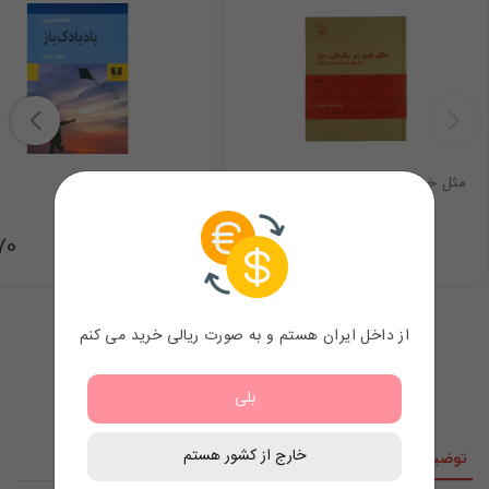
مثل خون در رگ های من
کتاب بادبادک باز
.70
11.60
$
از داخل ایران هستم و به صورت ریالی خرید می کنم
بلی
خارج از کشور هستم
توضیحات
نقد و نظرات