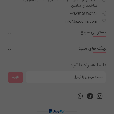
دفتر تهران: خیابان کارگرشمالی ، بلوار کشاورز ،
ساختمان سامان
00989356286180
info@azoonja.com
دسترسی سریع
لینک های مفید
با ما همراه باشید
تایید