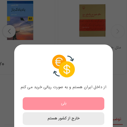
مثل خون در رگ های من
کتاب بادبادک باز
.70
11.60
$
از داخل ایران هستم و به صورت ریالی خرید می کنم
بلی
خارج از کشور هستم
توضیحات
نقد و نظرات