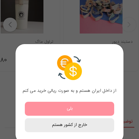
دستبند دیور
تراول ماگ
.80
7.98
$
از داخل ایران هستم و به صورت ریالی خرید می کنم
بلی
توضیحات
نقد و نظرات
خارج از کشور هستم